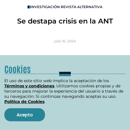
O
INVESTIGACIÓN REVISTA ALTERNATIVA
R
Se destapa crisis en la ANT
B
julio 10, 2024
Item
Cookies
1
of
Ver más
3
El uso de este sitio web implica la aceptación de los
Términos y condiciones
. Utilizamos cookies propias y de
terceros para mejorar la experiencia del usuario a través de
su navegación. Si continúas navegando aceptas su uso.
Política de Cookies
.
Acepto