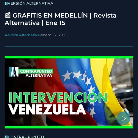
VERSIÓN ALTERNATIVA
📰 GRAFITIS EN MEDELLÍN | Revista
Alternativa | Ene 15
Revista Alternativa
enero 15 , 2025
CONTRA - PUNTEO