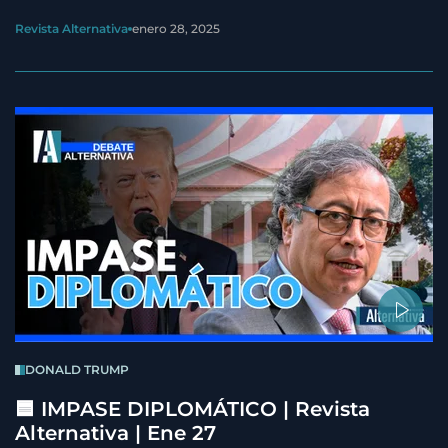
Revista Alternativa
enero 28, 2025
DONALD TRUMP
🟦 IMPASE DIPLOMÁTICO | Revista
Alternativa | Ene 27