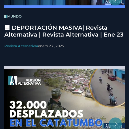
MUNDO
🟦 DEPORTACIÓN MASIVA| Revista
Alternativa | Revista Alternativa | Ene 23
Revista Alternativa
enero 23 , 2025