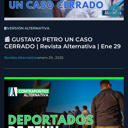
VERSIÓN ALTERNATIVA
📰 GUSTAVO PETRO UN CASO
CERRADO | Revista Alternativa | Ene 29
Revista Alternativa
enero 29 , 2025