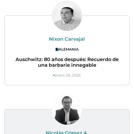
Nixon Carvajal
ALEMANIA
Auschwitz: 80 años después: Recuerdo de
una barbarie innegable
enero 28, 2025
Nicolás Gómez A.