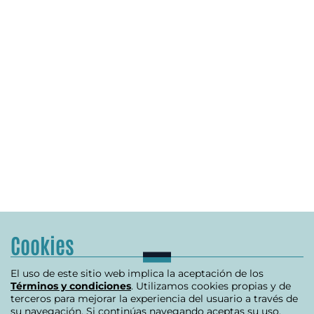
Cookies
El uso de este sitio web implica la aceptación de los
Términos y condiciones
. Utilizamos cookies propias y de
terceros para mejorar la experiencia del usuario a través de
su navegación. Si continúas navegando aceptas su uso.