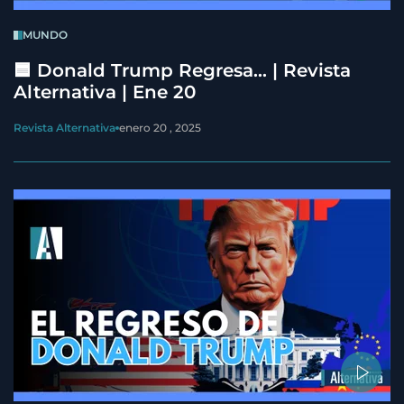
MUNDO
🟦 Donald Trump Regresa... | Revista
Alternativa | Ene 20
Revista Alternativa
enero 20 , 2025