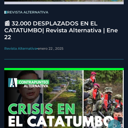
REVISTA ALTERNATIVA
📰 32.000 DESPLAZADOS EN EL
CATATUMBO| Revista Alternativa | Ene
22
Revista Alternativa
enero 22 , 2025