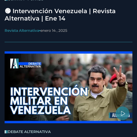
🟢 Intervención Venezuela | Revista
Alternativa | Ene 14
Revista Alternativa
enero 14 , 2025
DEBATE ALTERNATIVA