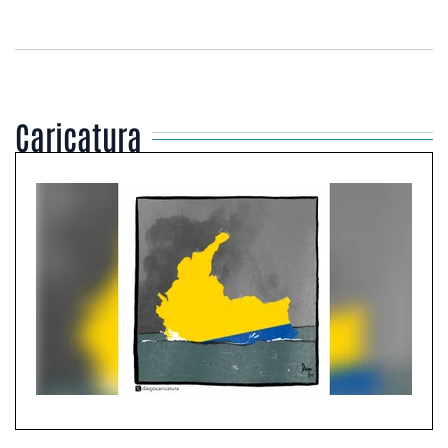
Caricatura