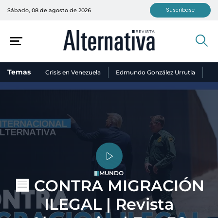
Suscríbase
Sábado, 08 de agosto de 2026
Temas
Crisis en Venezuela
Edmundo González Urrutia
Ni
MUNDO
🟦 CONTRA MIGRACIÓN
ILEGAL | Revista