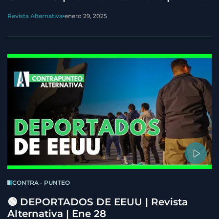
Revista Alternativa
enero 29, 2025
CONTRA - PUNTEO
🟢 DEPORTADOS DE EEUU | Revista
Alternativa | Ene 28