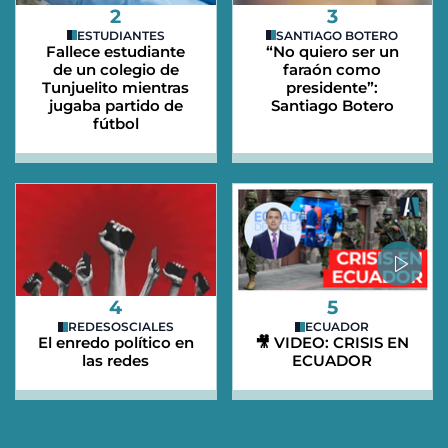
2
3
ESTUDIANTES
SANTIAGO BOTERO
Fallece estudiante
“No quiero ser un
de un colegio de
faraón como
Tunjuelito mientras
presidente”:
jugaba partido de
Santiago Botero
fútbol
4
5
REDESOSCIALES
ECUADOR
El enredo político en
🎥 VIDEO: CRISIS EN
las redes
ECUADOR