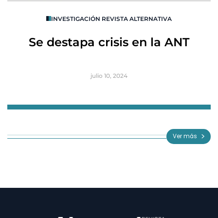
O
INVESTIGACIÓN REVISTA ALTERNATIVA
R
Se destapa crisis en la ANT
B
julio 10, 2024
Item
1
of
Ver más
3