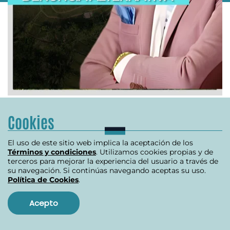
O
INVESTIGACIÓN REVISTA ALTERNATIVA
Cookies
R
Se destapa crisis en la ANT
El uso de este sitio web implica la aceptación de los
B
Términos y condiciones
. Utilizamos cookies propias y de
terceros para mejorar la experiencia del usuario a través de
su navegación. Si continúas navegando aceptas su uso.
julio 10, 2024
Política de Cookies
.
Acepto
Item
1