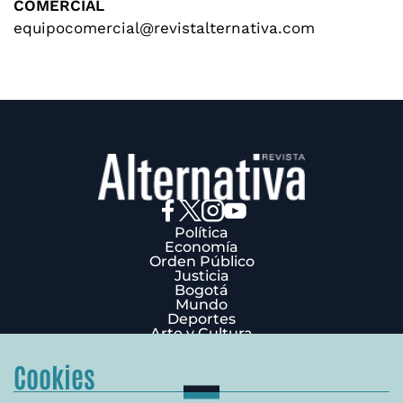
COMERCIAL
equipocomercial@revistalternativa.com
Política
Economía
Orden Público
Justicia
Bogotá
Mundo
Deportes
Arte y Cultura
Opinión
Edición Impresa
Cookies
¿Quiénes Somos?
Términos y condiciones