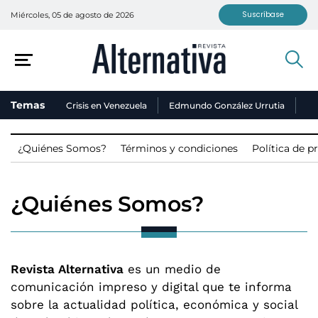
Suscríbase
Miércoles, 05 de agosto de 2026
Temas
Crisis en Venezuela
Edmundo González Urrutia
Ni
¿Quiénes Somos?
Términos y condiciones
Política de p
¿Quiénes Somos?
Revista Alternativa
es un medio de
comunicación impreso y digital que te informa
sobre la actualidad política, económica y social