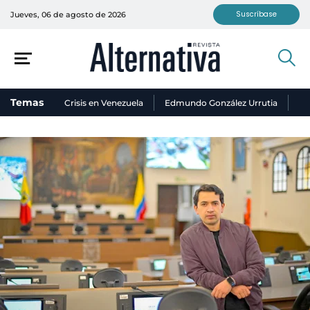
Suscríbase
Jueves, 06 de agosto de 2026
Temas
Crisis en Venezuela
Edmundo González Urrutia
Ni