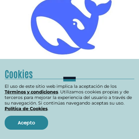
EUROPA
Cookies
Italia bloquea inteligencia artificial
El uso de este sitio web implica la aceptación de los
china DeepSeek por falta de
Términos y condiciones
. Utilizamos cookies propias y de
transparencia en uso de datos
terceros para mejorar la experiencia del usuario a través de
su navegación. Si continúas navegando aceptas su uso.
Política de Cookies
.
Revista Alternativa
enero 31, 2025
Acepto