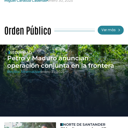
Miguel Cardoza Cadenas
enero 30, 2025
Orden Público
Ver más
SEGURIDAD
Petro y Maduro anuncian
operación conjunta en la frontera
Revista Alternativa
enero 31, 2025
NORTE DE SANTANDER