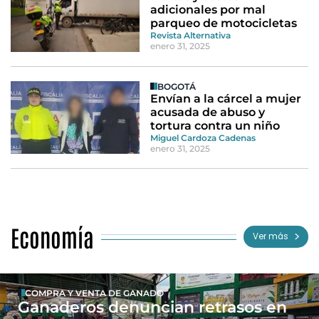
adicionales por mal
parqueo de motocicletas
Revista Alternativa
enero 31, 2025
BOGOTÁ
Envían a la cárcel a mujer
acusada de abuso y
tortura contra un niño
Miguel Cardoza Cadenas
enero 31, 2025
Economía
Ver más
COMPRA Y VENTA DE GANADO
Ganaderos denuncian retrasos en