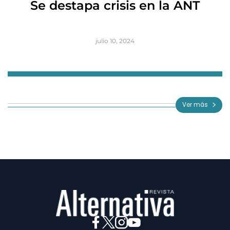
Se destapa crisis en la ANT
B
julio 10, 2024
Item
1
of
Ver más
3