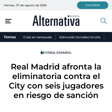
Suscríbase
Viernes, 07 de agosto de 2026
Temas
Crisis en Venezuela
Edmundo González Urrutia
Ni
FÚTBOL ESPAÑOL
Real Madrid afronta la
eliminatoria contra el
City con seis jugadores
en riesgo de sanción