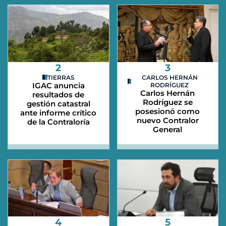
2
3
TIERRAS
CARLOS HERNÁN
IGAC anuncia
RODRÍGUEZ
Carlos Hernán
resultados de
Rodríguez se
gestión catastral
posesionó como
ante informe crítico
nuevo Contralor
de la Contraloría
General
4
5