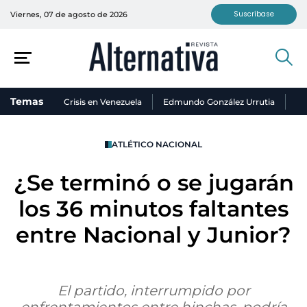
Suscríbase
Viernes, 07 de agosto de 2026
Temas
Crisis en Venezuela
Edmundo González Urrutia
Ni
ATLÉTICO NACIONAL
¿Se terminó o se jugarán
los 36 minutos faltantes
entre Nacional y Junior?
El partido, interrumpido por