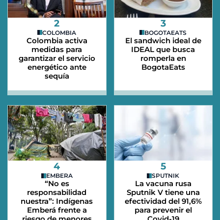
2
3
COLOMBIA
BOGOTAEATS
Colombia activa
El sandwich ideal de
medidas para
IDEAL que busca
garantizar el servicio
romperla en
energético ante
BogotaEats
sequía
4
5
EMBERA
SPUTNIK
“No es
La vacuna rusa
responsabilidad
Sputnik V tiene una
nuestra”: Indígenas
efectividad del 91,6%
Emberá frente a
para prevenir el
riesgo de menores
Covid-19