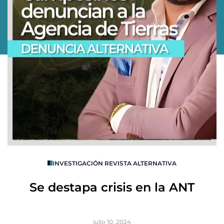
O
INVESTIGACIÓN REVISTA ALTERNATIVA
R
Se destapa crisis en la ANT
B
julio 10, 2024