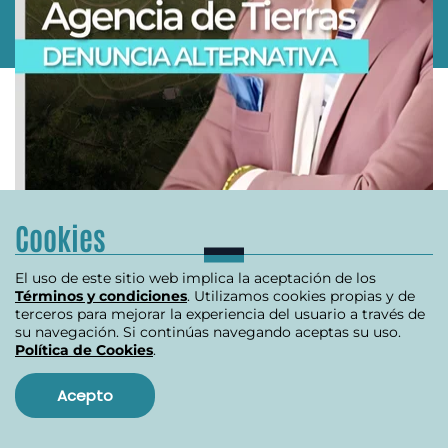
Cookies
O
El uso de este sitio web implica la aceptación de los
INVESTIGACIÓN REVISTA ALTERNATIVA
Términos y condiciones
. Utilizamos cookies propias y de
terceros para mejorar la experiencia del usuario a través de
R
Se destapa crisis en la ANT
su navegación. Si continúas navegando aceptas su uso.
B
Política de Cookies
.
Acepto
julio 10, 2024