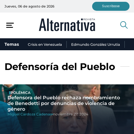
Suscríbase
Jueves, 06 de agosto de 2026
Temas
Crisis en Venezuela
Edmundo González Urrutia
Ni
Defensoría del Pueblo
POLÉMICA
Defensora del Pueblo rechaza nombramiento
de Benedetti por denuncias de violencia de
género
Miguel Cardoza Cadenas
noviembre 27, 2024