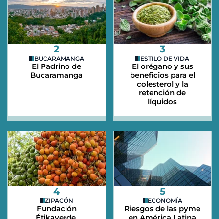
2
3
BUCARAMANGA
ESTILO DE VIDA
El Padrino de
El orégano y sus
Bucaramanga
beneficios para el
colesterol y la
retención de
líquidos
4
5
ZIPACÓN
ECONOMÍA
Fundación
Riesgos de las pyme
Étikaverde,
en América Latina