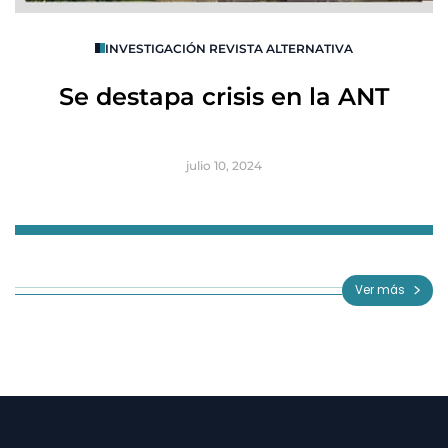
O
INVESTIGACIÓN REVISTA ALTERNATIVA
R
Se destapa crisis en la ANT
B
julio 10, 2024
Item
1
of
Ver más
3