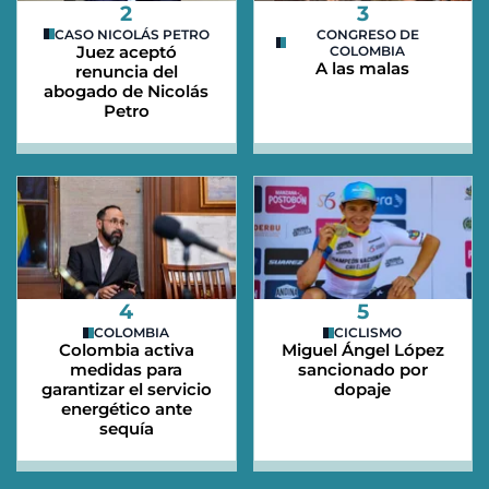
2
3
CASO NICOLÁS PETRO
CONGRESO DE
Juez aceptó
COLOMBIA
A las malas
renuncia del
abogado de Nicolás
Petro
4
5
COLOMBIA
CICLISMO
Colombia activa
Miguel Ángel López
medidas para
sancionado por
garantizar el servicio
dopaje
energético ante
sequía