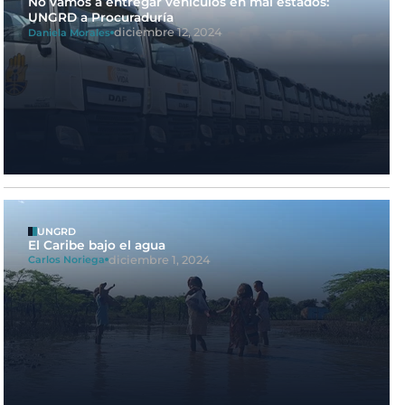
No vamos a entregar vehículos en mal estados:
UNGRD a Procuraduría
diciembre 12, 2024
Daniela Morales
UNGRD
El Caribe bajo el agua
diciembre 1, 2024
Carlos Noriega