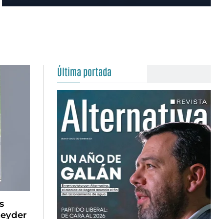
Última portada
s
neyder