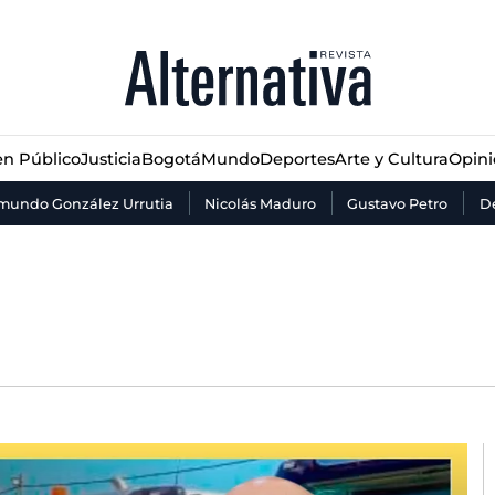
n Público
Justicia
Bogotá
Mundo
Deportes
Arte y Cultura
Opin
n Público
Justicia
Bogotá
Mundo
Deportes
Arte y Cultura
Opin
mundo González Urrutia
Nicolás Maduro
Gustavo Petro
De