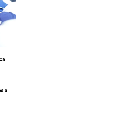
uca
s a