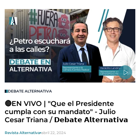
DEBATE ALTERNATIVA
🔴EN VIVO | "Que el Presidente
cumpla con su mandato" - Julio
Cesar Triana / 𝗗𝗲𝗯𝗮𝘁𝗲 𝗔𝗹𝘁𝗲𝗿𝗻𝗮𝘁𝗶𝘃𝗮
Revista Alternativa
abril 22, 2024