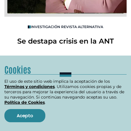
O
INVESTIGACIÓN REVISTA ALTERNATIVA
R
Se destapa crisis en la ANT
B
julio 10, 2024
Cookies
El uso de este sitio web implica la aceptación de los
Item
Términos y condiciones
. Utilizamos cookies propias y de
1
terceros para mejorar la experiencia del usuario a través de
of
su navegación. Si continúas navegando aceptas su uso.
Ver más
3
Política de Cookies
.
Acepto