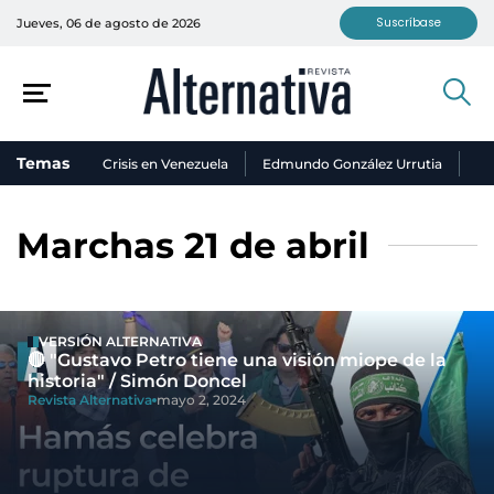
Suscríbase
Jueves, 06 de agosto de 2026
Temas
Crisis en Venezuela
Edmundo González Urrutia
Ni
Marchas 21 de abril
VERSIÓN ALTERNATIVA
🔴 "Gustavo Petro tiene una visión miope de la
historia" / Simón Doncel
Revista Alternativa
mayo 2, 2024