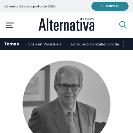
Suscríbase
Sábado, 08 de agosto de 2026
Temas
Crisis en Venezuela
Edmundo González Urrutia
Ni