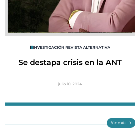
O
INVESTIGACIÓN REVISTA ALTERNATIVA
R
Se destapa crisis en la ANT
B
julio 10, 2024
Item
1
of
Ver más
3