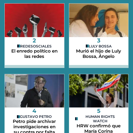
2
3
REDESOSCIALES
LULY BOSSA
El enredo político en
Murió el hijo de Luly
las redes
Bossa, Ángelo
4
5
GUSTAVO PETRO
HUMAN RIGHTS
Petro pide archivar
WATCH
HRW confirmó que
investigaciones en
María Corina
su contra por falta