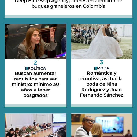
Deep Blue Ship Agency, líderes en atención de
buques graneleros en Colombia
3
2
MODA
POLÍTICA
Romántica y
Buscan aumentar
emotiva, así fue la
requisitos para ser
boda de Nina
ministro: mínimo 30
Rodríguez y Juan
años y tener
Fernando Sánchez
posgrados