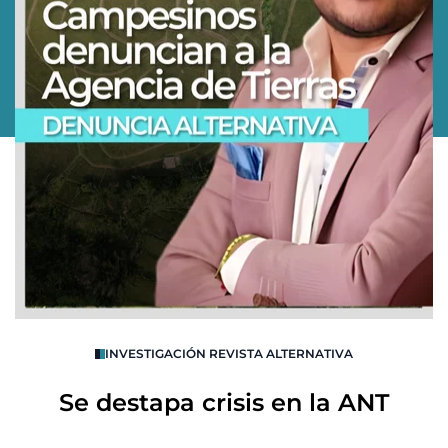
O
INVESTIGACIÓN REVISTA ALTERNATIVA
R
Se destapa crisis en la ANT
B