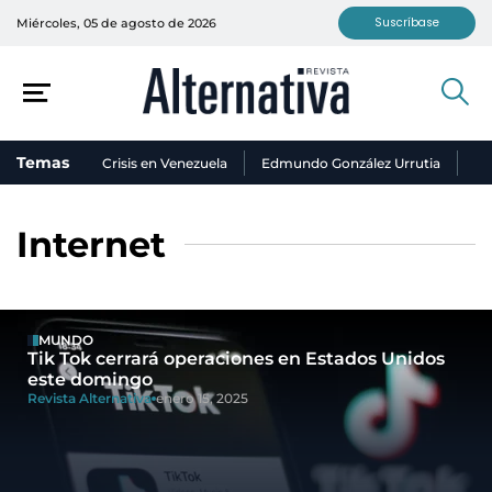
Suscríbase
Miércoles, 05 de agosto de 2026
Temas
Crisis en Venezuela
Edmundo González Urrutia
Ni
Internet
MUNDO
Tik Tok cerrará operaciones en Estados Unidos
este domingo
Revista Alternativa
enero 15, 2025