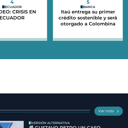
4
5
ECUADOR
BANCA
IDEO: CRISIS EN
Itaú entrega su primer
ECUADOR
crédito sostenible y será
otorgado a Colombina
Ver más
VERSIÓN ALTERNATIVA
📰 GUSTAVO PETRO UN CASO