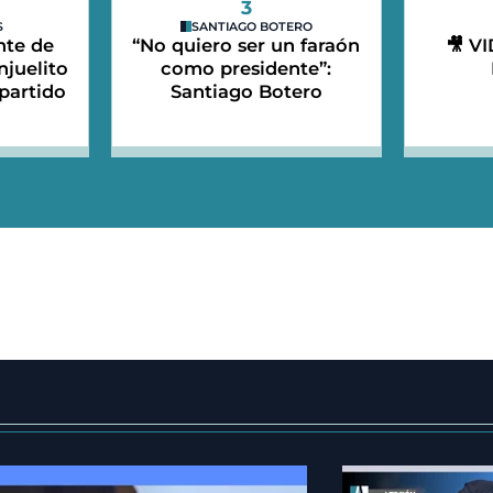
3
S
SANTIAGO BOTERO
nte de
“No quiero ser un faraón
🎥 V
njuelito
como presidente”:
partido
Santiago Botero