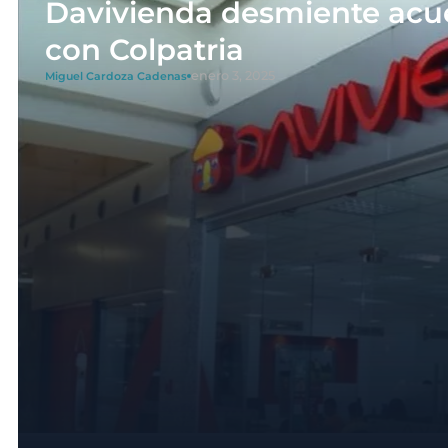
Davivienda desmiente acue
con Colpatria
enero 3, 2025
Miguel Cardoza Cadenas