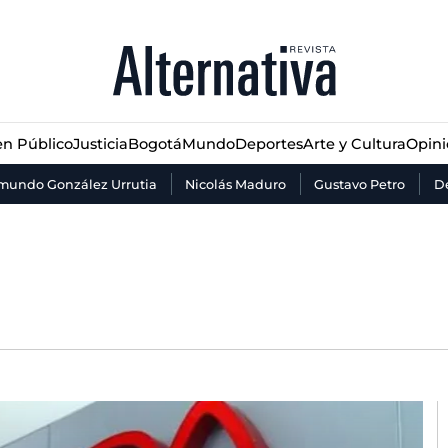
n Público
Justicia
Bogotá
Mundo
Deportes
Arte y Cultura
Opin
n Público
Justicia
Bogotá
Mundo
Deportes
Arte y Cultura
Opin
mundo González Urrutia
Nicolás Maduro
Gustavo Petro
De