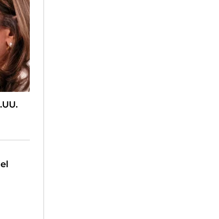
.UU.
el