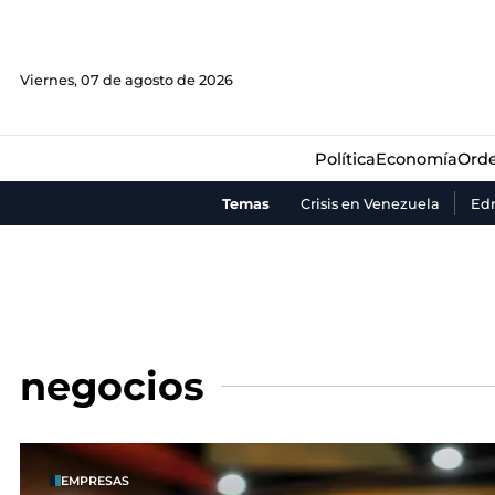
Política
Economía
Orde
Viernes, 07 de agosto de 2026
Política
Economía
Orde
Temas
Crisis en Venezuela
Ed
negocios
EMPRESAS