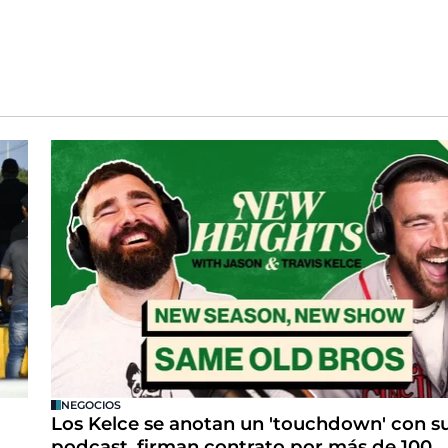
NEGOCIOS
Los Kelce se anotan un 'touchdown' con s
podcast, firman contrato por más de 100