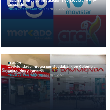
Inician trámites de integración Tigo-Movistar y ARA-
Colsubsidio
enero 24, 2025
Miguel Cardoza Cadenas
FUSIÓN
Davivienda se integra con Scotiabank en Colombia,
Costa Rica y Panamá
enero 6, 2025
Miguel Cardoza Cadenas