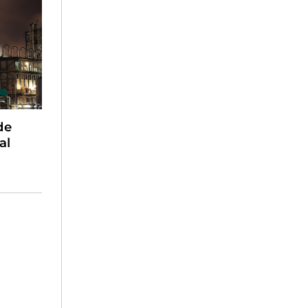
de
al