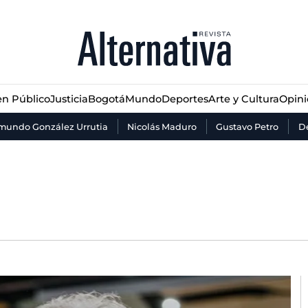
n Público
Justicia
Bogotá
Mundo
Deportes
Arte y Cultura
Opin
n Público
Justicia
Bogotá
Mundo
Deportes
Arte y Cultura
Opin
mundo González Urrutia
Nicolás Maduro
Gustavo Petro
De