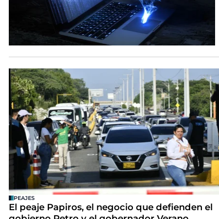
PEAJES
El peaje Papiros, el negocio que defienden el
gobierno Petro y el gobernador Verano