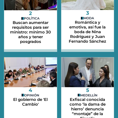
3
2
MODA
POLÍTICA
Romántica y
Buscan aumentar
emotiva, así fue la
requisitos para ser
boda de Nina
ministro: mínimo 30
Rodríguez y Juan
años y tener
Fernando Sánchez
posgrados
4
5
OPINIÓN
MEDELLÍN
El gobierno de 'El
Exfiscal conocida
Cambio'
como ‘la dama de
hierro’ denuncia
“montaje” de la