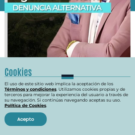
Cookies
O
INVESTIGACIÓN REVISTA ALTERNATIVA
El uso de este sitio web implica la aceptación de los
R
Términos y condiciones
. Utilizamos cookies propias y de
Se destapa crisis en la ANT
B
terceros para mejorar la experiencia del usuario a través de
su navegación. Si continúas navegando aceptas su uso.
Política de Cookies
.
julio 10, 2024
Acepto