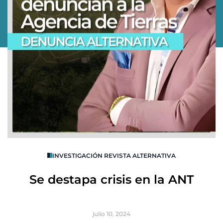
O
INVESTIGACIÓN REVISTA ALTERNATIVA
R
Se destapa crisis en la ANT
B
julio 10, 2024