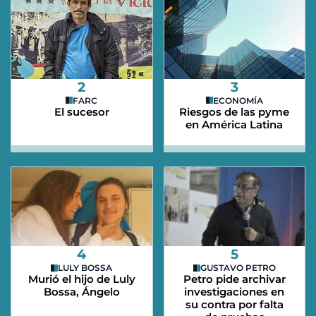
2
3
FARC
ECONOMÍA
El sucesor
Riesgos de las pyme
en América Latina
4
5
LULY BOSSA
GUSTAVO PETRO
Murió el hijo de Luly
Petro pide archivar
Bossa, Ángelo
investigaciones en
su contra por falta