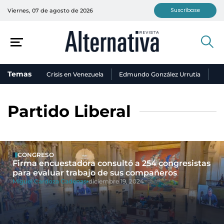
Suscríbase
Viernes, 07 de agosto de 2026
Temas
Crisis en Venezuela
Edmundo González Urrutia
Ni
Partido Liberal
CONGRESO
Firma encuestadora consultó a 254 congresistas
para evaluar trabajo de sus compañeros
Miguel Cardoza Cadenas
diciembre 19, 2024