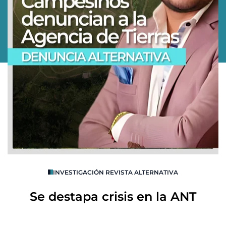
O
INVESTIGACIÓN REVISTA ALTERNATIVA
R
Se destapa crisis en la ANT
B