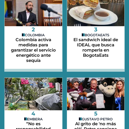
2
3
COLOMBIA
BOGOTAEATS
Colombia activa
El sandwich ideal de
medidas para
IDEAL que busca
garantizar el servicio
romperla en
energético ante
BogotaEats
sequía
4
5
EMBERA
GUSTAVO PETRO
“No es
Al grito de 'no más
responsabilidad
olé', Petro sanciona