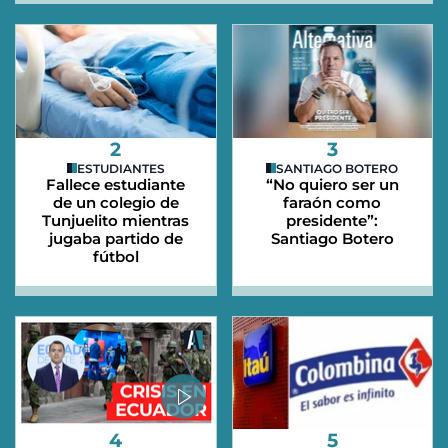
2
3
ESTUDIANTES
SANTIAGO BOTERO
Fallece estudiante
“No quiero ser un
de un colegio de
faraón como
Tunjuelito mientras
presidente”:
jugaba partido de
Santiago Botero
fútbol
4
5