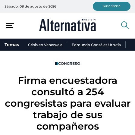
Suscríbase
Sábado, 08 de agosto de 2026
Temas
Crisis en Venezuela
Edmundo González Urrutia
Ni
CONGRESO
Firma encuestadora
consultó a 254
congresistas para evaluar
trabajo de sus
compañeros