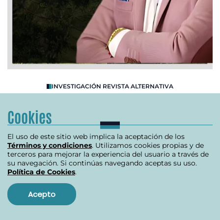
O
INVESTIGACIÓN REVISTA ALTERNATIVA
R
Se destapa crisis en la ANT
Cookies
B
El uso de este sitio web implica la aceptación de los
julio 10, 2024
Términos y condiciones
. Utilizamos cookies propias y de
terceros para mejorar la experiencia del usuario a través de
su navegación. Si continúas navegando aceptas su uso.
Política de Cookies
.
Item
1
Acepto
of
Ver más
3