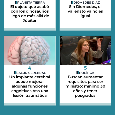
PLANETA TIERRA
DIOMEDES DÍAZ
El objeto que acabó
Sin Diomedes, el
con los dinosaurios
vallenato ya no es
llegó de más allá de
igual
Júpiter
4
5
SALUD CEREBRAL
POLÍTICA
Un implante cerebral
Buscan aumentar
puede mejorar
requisitos para ser
algunas funciones
ministro: mínimo 30
cognitivas tras una
años y tener
lesión traumática
posgrados