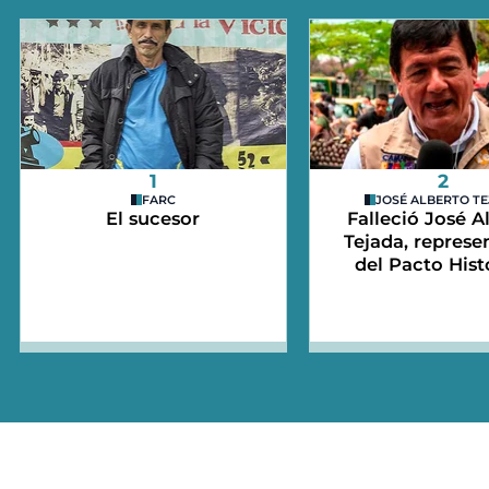
1
2
FARC
JOSÉ ALBERTO T
El sucesor
Falleció José A
Tejada, represe
del Pacto Hist