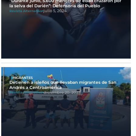
“Durante junio, 5.600 menores de edad cruzaron por
la selva del Darién”: Defensoría del Pueblo
julio 5, 2024
Revista Alternativa
MIGRANTES
Detienen a isleños que llevaban migrantes de San
Andrés a Centroamérica
diciembre 20, 2023
Revista Alternativa