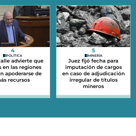
4
5
POLÍTICA
MINERÍA
alle advierte que
Juez fijó fecha para
 en las regiones
imputación de cargos
an apoderarse de
en caso de adjudicación
ás recursos
irregular de títulos
mineros