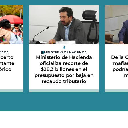
3
EJADA
MINISTERIO DE HACIENDA
lberto
Ministerio de Hacienda
De la C
ntante
oficializa recorte de
mafias
órico
$28,3 billones en el
podrí
presupuesto por baja en
m
recaudo tributario