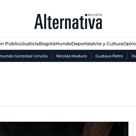
n Público
Justicia
Bogotá
Mundo
Deportes
Arte y Cultura
Opin
n Público
Justicia
Bogotá
Mundo
Deportes
Arte y Cultura
Opin
mundo González Urrutia
Nicolás Maduro
Gustavo Petro
De