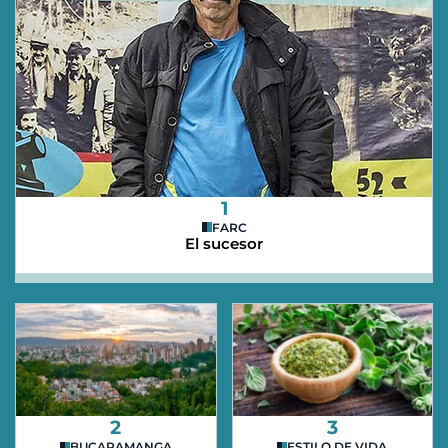
1
FARC
El sucesor
2
3
BUCARAMANGA
ESTILO DE VIDA