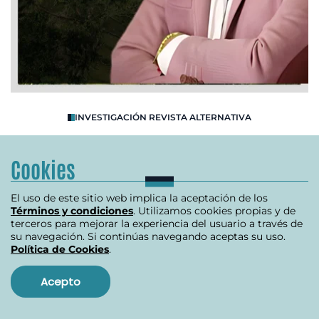
O
INVESTIGACIÓN REVISTA ALTERNATIVA
R
Se destapa crisis en la ANT
B
Cookies
El uso de este sitio web implica la aceptación de los
julio 10, 2024
Términos y condiciones
. Utilizamos cookies propias y de
terceros para mejorar la experiencia del usuario a través de
su navegación. Si continúas navegando aceptas su uso.
Política de Cookies
.
Item
1
Acepto
of
Ver más
3