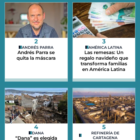
2
3
ANDRÉS PARRA
AMÉRICA LATINA
Andrés Parra se
Las remesas: Un
quita la máscara
regalo navideño que
transforma familias
en América Latina
4
5
DANA
REFINERÍA DE
“Dana” es elegida
CARTAGENA