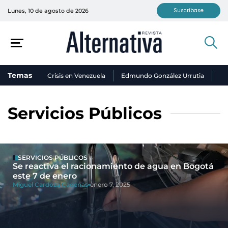
Suscríbase
Lunes, 10 de agosto de 2026
Temas
Crisis en Venezuela
Edmundo González Urrutia
Ni
Servicios Públicos
SERVICIOS PÚBLICOS
Se reactiva el racionamiento de agua en Bogotá
este 7 de enero
Miguel Cardoza Cadenas
enero 7, 2025