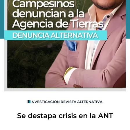
O
INVESTIGACIÓN REVISTA ALTERNATIVA
R
Se destapa crisis en la ANT
B