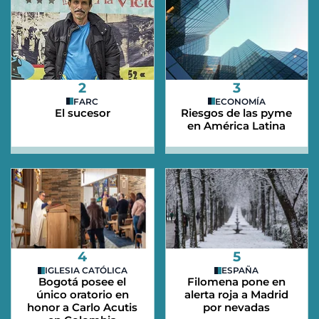
2
3
FARC
ECONOMÍA
El sucesor
Riesgos de las pyme
en América Latina
4
5
IGLESIA CATÓLICA
ESPAÑA
Bogotá posee el
Filomena pone en
único oratorio en
alerta roja a Madrid
honor a Carlo Acutis
por nevadas