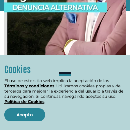
Cookies
O
INVESTIGACIÓN REVISTA ALTERNATIVA
El uso de este sitio web implica la aceptación de los
R
Términos y condiciones
. Utilizamos cookies propias y de
Se destapa crisis en la ANT
B
terceros para mejorar la experiencia del usuario a través de
su navegación. Si continúas navegando aceptas su uso.
Política de Cookies
.
julio 10, 2024
Acepto