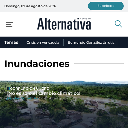
Suscríbase
Domingo, 09 de agosto de 2026
Temas
Crisis en Venezuela
Edmundo González Urrutia
Ni
Inundaciones
CORRUPCIÓN UNGRD
¡No es solo el cambio climático!
Nicolás Gómez A.
diciembre 1, 2024