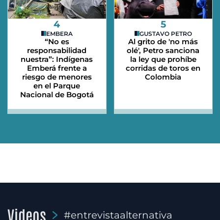
4
5
EMBERA
GUSTAVO PETRO
“No es
Al grito de 'no más
responsabilidad
olé', Petro sanciona
nuestra”: Indígenas
la ley que prohíbe
Emberá frente a
corridas de toros en
riesgo de menores
Colombia
en el Parque
Nacional de Bogotá
Videos
#entrevistaalternativa