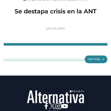
R
Se destapa crisis en la ANT
B
julio 10, 2024
Item
1
of
Ver más
3