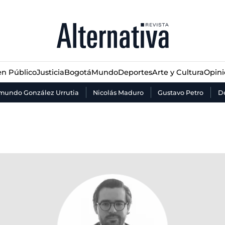
n Público
Justicia
Bogotá
Mundo
Deportes
Arte y Cultura
Opin
n Público
Justicia
Bogotá
Mundo
Deportes
Arte y Cultura
Opin
mundo González Urrutia
Nicolás Maduro
Gustavo Petro
De