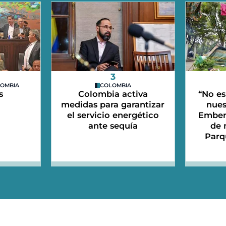
3
LOMBIA
COLOMBIA
s
Colombia activa
“No es
medidas para garantizar
nues
el servicio energético
Emberá
ante sequía
de 
Parq