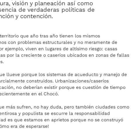
tura, visión y planeación así como
usencia de verdaderas políticas de
nción y contención.
erritorio que año tras año tienen los mismos
amos con problemas estructurales y no meramente de
or ejemplo, viven en lugares de altísimo riesgo: casas
das por la creciente o caseríos ubicados en zonas de fallas
s.
que llueve porque los sistemas de acueducto y manejo de
parcialmente construidos. Urbanizaciones/caseríos
cación, no deberían existir porque es cuestión de tiempo
ecientemente en el Chocó.
que más sufren, no hay duda, pero también ciudades como
ntirosa y populista se escurre la responsabilidad
rdad es que estamos en aprietos porque no se construyó
cómo era de esperarse!