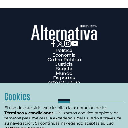
Política
Economía
Orden Público
Justicia
Bogotá
Mundo
Deportes
Arte y Cultura
Opinión
Edición Impresa
Cookies
¿Quiénes Somos?
Términos y condiciones
Política de privacidad
El uso de este sitio web implica la aceptación de los
Política de cookies
Términos y condiciones
. Utilizamos cookies propias y de
Contáctenos
terceros para mejorar la experiencia del usuario a través de
Carrera 7 # 75-51 Edificio Terpel Oficina 501
su navegación. Si continúas navegando aceptas su uso.