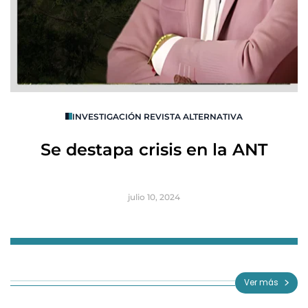
O
INVESTIGACIÓN REVISTA ALTERNATIVA
R
Se destapa crisis en la ANT
B
julio 10, 2024
Item
1
of
Ver más
3