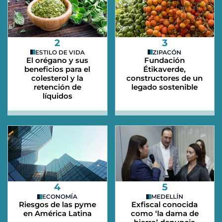
2
3
ESTILO DE VIDA
ZIPACÓN
El orégano y sus
Fundación
beneficios para el
Étikaverde,
colesterol y la
constructores de un
retención de
legado sostenible
líquidos
4
5
ECONOMÍA
MEDELLÍN
Riesgos de las pyme
Exfiscal conocida
en América Latina
como ‘la dama de