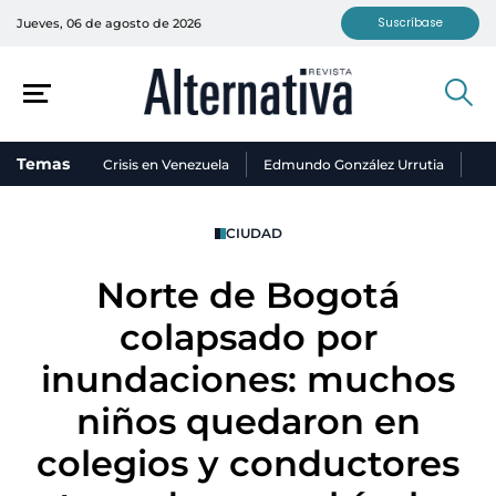
Suscríbase
Jueves, 06 de agosto de 2026
Temas
Crisis en Venezuela
Edmundo González Urrutia
Ni
CIUDAD
Norte de Bogotá
colapsado por
inundaciones: muchos
niños quedaron en
colegios y conductores