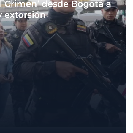
el Crimen’ desde Bogotá a
y extorsión