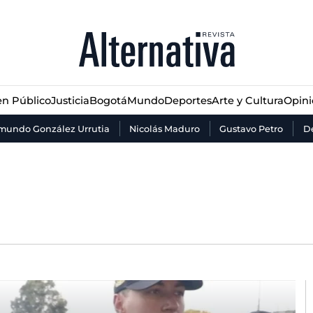
n Público
Justicia
Bogotá
Mundo
Deportes
Arte y Cultura
Opin
n Público
Justicia
Bogotá
Mundo
Deportes
Arte y Cultura
Opin
mundo González Urrutia
Nicolás Maduro
Gustavo Petro
De