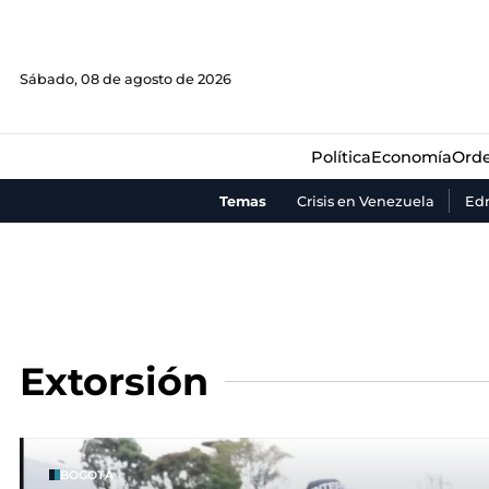
Política
Economía
Orde
Sábado, 08 de agosto de 2026
Política
Economía
Orde
Temas
Crisis en Venezuela
Ed
Extorsión
BOGOTÁ