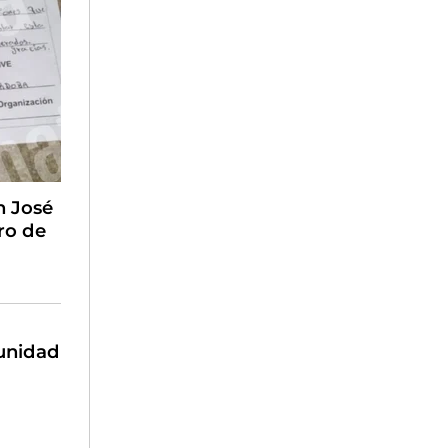
n José
ro de
munidad