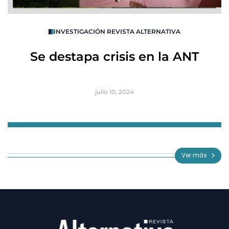
O
INVESTIGACIÓN REVISTA ALTERNATIVA
R
Se destapa crisis en la ANT
B
julio 10, 2024
Item
1
of
Ver más
3