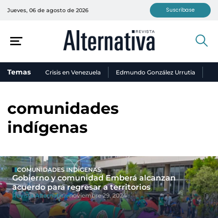
Suscríbase
Jueves, 06 de agosto de 2026
Temas
Crisis en Venezuela
Edmundo González Urrutia
Ni
comunidades
indígenas
COMUNIDADES INDÍGENAS
Gobierno y comunidad Emberá alcanzan
acuerdo para regresar a territorios
Revista Alternativa
noviembre 29, 2024