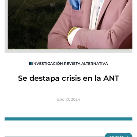
O
INVESTIGACIÓN REVISTA ALTERNATIVA
R
Se destapa crisis en la ANT
B
julio 10, 2024
Item
1
of