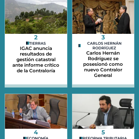
2
3
TIERRAS
CARLOS HERNÁN
IGAC anuncia
RODRÍGUEZ
Carlos Hernán
resultados de
Rodríguez se
gestión catastral
posesionó como
ante informe crítico
nuevo Contralor
de la Contraloría
General
4
5
ECONOMÍA
REFORMA TRIBUTARIA