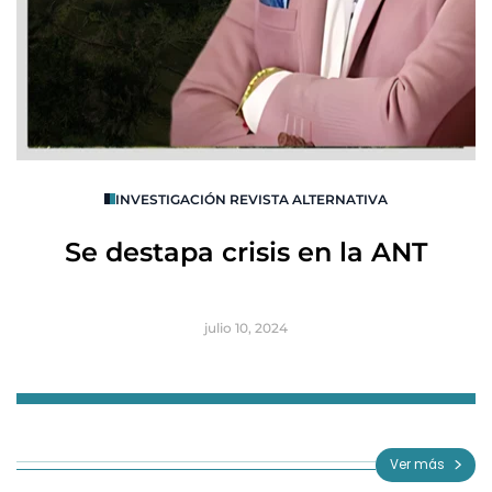
O
INVESTIGACIÓN REVISTA ALTERNATIVA
R
Se destapa crisis en la ANT
B
julio 10, 2024
Item
1
of
Ver más
3