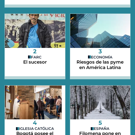
2
3
FARC
ECONOMÍA
El sucesor
Riesgos de las pyme
en América Latina
4
5
IGLESIA CATÓLICA
ESPAÑA
Bogotá posee el
Filomena pone en