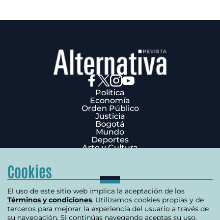
Política
Economía
Orden Público
Justicia
Bogotá
Mundo
Deportes
Arte y Cultura
Opinión
Edición Impresa
Cookies
¿Quiénes Somos?
Términos y condiciones
Política de privacidad
El uso de este sitio web implica la aceptación de los
Política de cookies
Términos y condiciones
. Utilizamos cookies propias y de
Contáctenos
terceros para mejorar la experiencia del usuario a través de
Carrera 7 # 75-51 Edificio Terpel Oficina 501
su navegación. Si continúas navegando aceptas su uso.