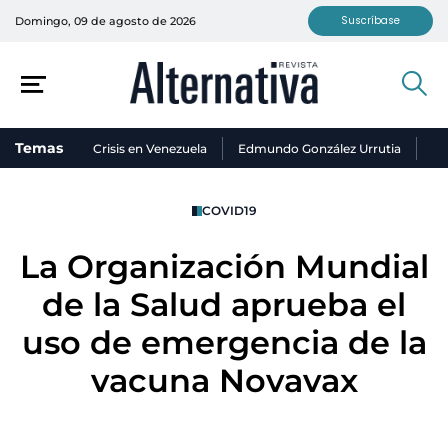
Suscríbase
Domingo, 09 de agosto de 2026
Temas
Crisis en Venezuela
Edmundo González Urrutia
Ni
COVID19
La Organización Mundial
de la Salud aprueba el
uso de emergencia de la
vacuna Novavax