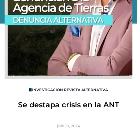
O
INVESTIGACIÓN REVISTA ALTERNATIVA
R
Se destapa crisis en la ANT
B
julio 10, 2024