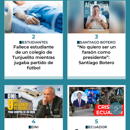
2
3
ESTUDIANTES
SANTIAGO BOTERO
Fallece estudiante
“No quiero ser un
de un colegio de
faraón como
Tunjuelito mientras
presidente”:
jugaba partido de
Santiago Botero
fútbol
4
5
DNI
ECUADOR