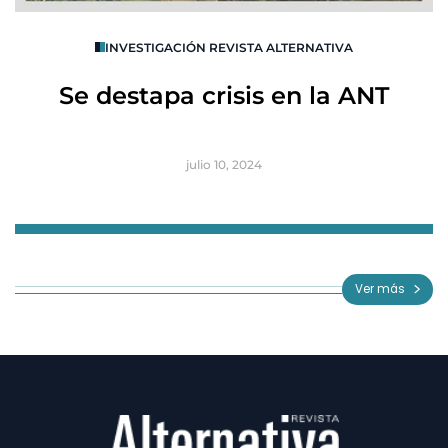
O
INVESTIGACIÓN REVISTA ALTERNATIVA
R
Se destapa crisis en la ANT
B
julio 10, 2024
Item
1
of
Ver más
3