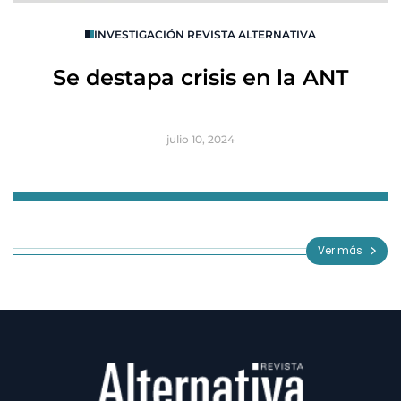
O
INVESTIGACIÓN REVISTA ALTERNATIVA
R
Se destapa crisis en la ANT
B
julio 10, 2024
Item
1
of
Ver más
3