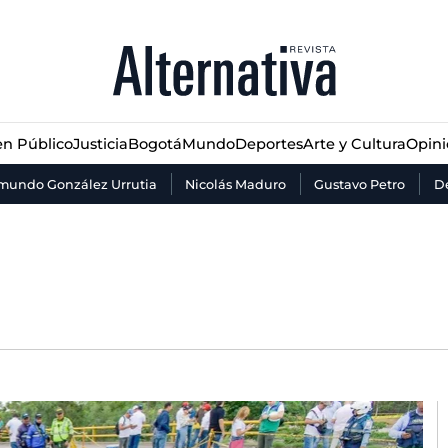
n Público
Justicia
Bogotá
Mundo
Deportes
Arte y Cultura
Opin
n Público
Justicia
Bogotá
Mundo
Deportes
Arte y Cultura
Opin
mundo González Urrutia
Nicolás Maduro
Gustavo Petro
De