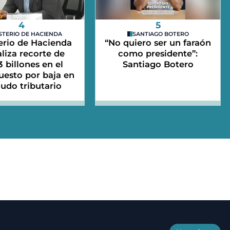
4
5
STERIO DE HACIENDA
SANTIAGO BOTERO
erio de Hacienda
“No quiero ser un faraón
aliza recorte de
como presidente”:
3 billones en el
Santiago Botero
uesto por baja en
udo tributario