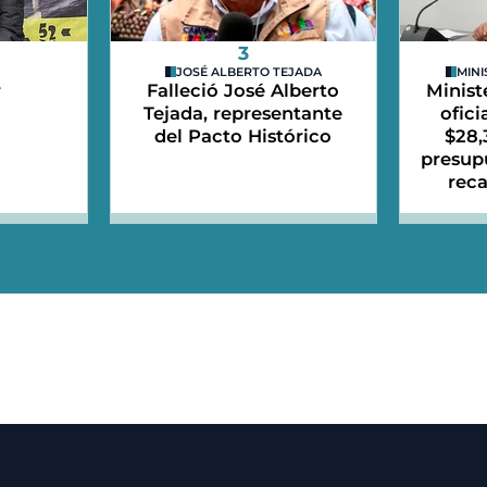
3
JOSÉ ALBERTO TEJADA
MINI
r
Falleció José Alberto
Minist
Tejada, representante
ofici
del Pacto Histórico
$28,
presup
reca