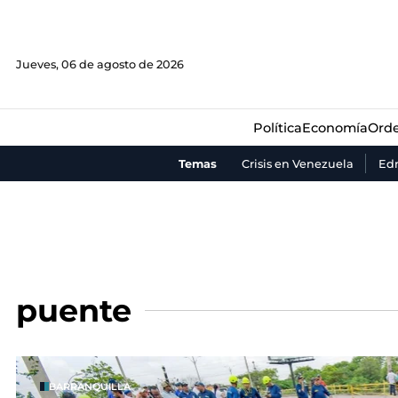
Política
Economía
Orde
Jueves, 06 de agosto de 2026
Política
Economía
Orde
Temas
Crisis en Venezuela
Ed
puente
BARRANQUILLA