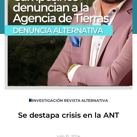
O
INVESTIGACIÓN REVISTA ALTERNATIVA
R
Se destapa crisis en la ANT
B
julio 10, 2024