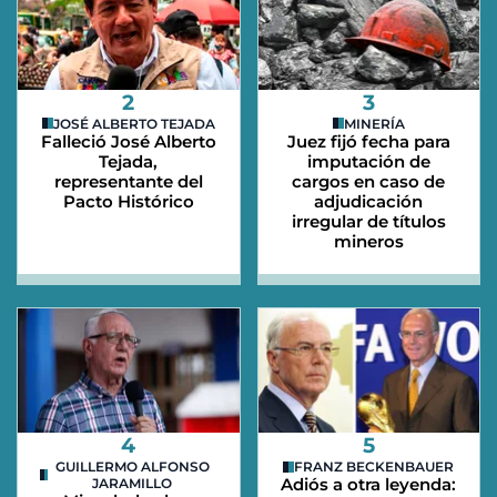
2
3
JOSÉ ALBERTO TEJADA
MINERÍA
Falleció José Alberto
Juez fijó fecha para
Tejada,
imputación de
representante del
cargos en caso de
Pacto Histórico
adjudicación
irregular de títulos
mineros
4
5
GUILLERMO ALFONSO
FRANZ BECKENBAUER
Adiós a otra leyenda:
JARAMILLO