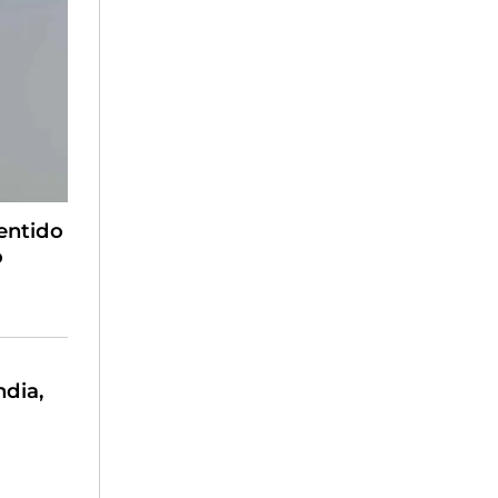
pentido
o
ndia,