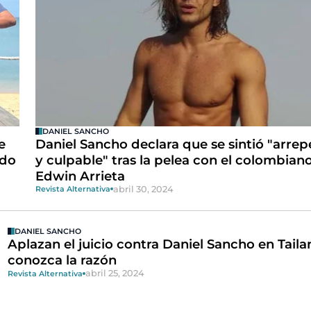
DANIEL SANCHO
e
Daniel Sancho declara que se sintió "arre
ado
y culpable" tras la pelea con el colombian
Edwin Arrieta
abril 30, 2024
Revista Alternativa
DANIEL SANCHO
Aplazan el juicio contra Daniel Sancho en Taila
conozca la razón
abril 25, 2024
Revista Alternativa