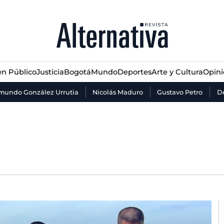
n Público
Justicia
Bogotá
Mundo
Deportes
Arte y Cultura
Opin
n Público
Justicia
Bogotá
Mundo
Deportes
Arte y Cultura
Opin
mundo González Urrutia
Nicolás Maduro
Gustavo Petro
De