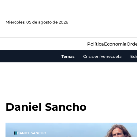
Política
Economía
Orde
Miércoles, 05 de agosto de 2026
Política
Economía
Orde
Temas
Crisis en Venezuela
Ed
Daniel Sancho
DANIEL SANCHO