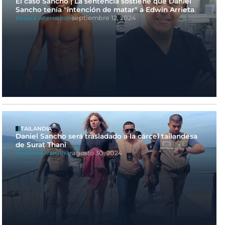
El caso Sancho | La sentencia sostiene que Daniel
Sancho tenía "intención de matar" a Edwin Arrieta
septiembre 12, 2024
Revista Alternativa
TAILANDIA
Daniel Sancho será trasladado a la cárcel tailandesa
de Surat Thani
agosto 30, 2024
Revista Alternativa