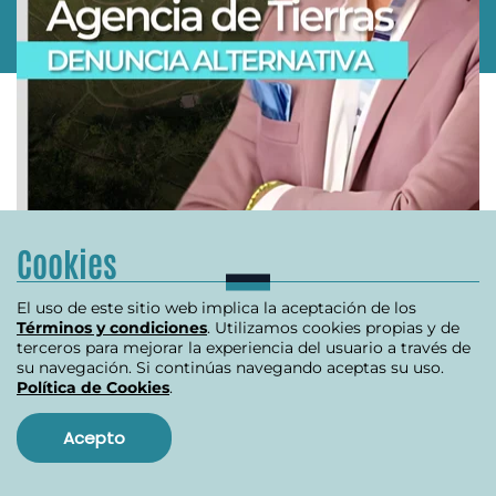
Cookies
O
El uso de este sitio web implica la aceptación de los
INVESTIGACIÓN REVISTA ALTERNATIVA
Términos y condiciones
. Utilizamos cookies propias y de
R
terceros para mejorar la experiencia del usuario a través de
Se destapa crisis en la ANT
su navegación. Si continúas navegando aceptas su uso.
B
Política de Cookies
.
Acepto
julio 10, 2024