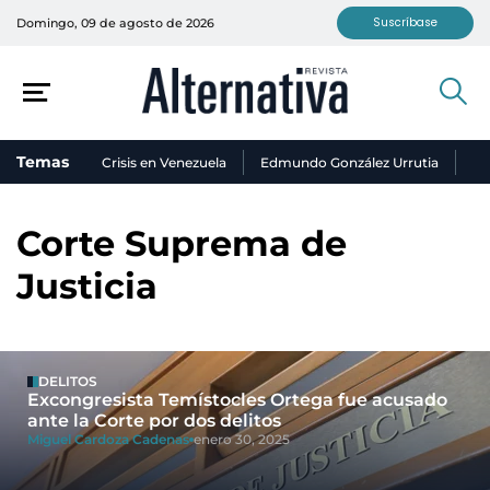
Suscríbase
Domingo, 09 de agosto de 2026
Temas
Crisis en Venezuela
Edmundo González Urrutia
Ni
Corte Suprema de
Justicia
DELITOS
Excongresista Temístocles Ortega fue acusado
ante la Corte por dos delitos
Miguel Cardoza Cadenas
enero 30, 2025