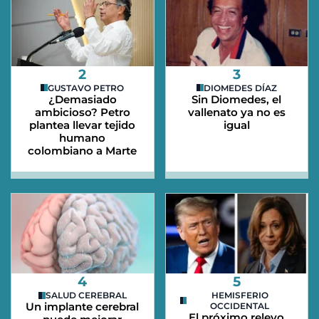
2
3
GUSTAVO PETRO
DIOMEDES DÍAZ
¿Demasiado
Sin Diomedes, el
ambicioso? Petro
vallenato ya no es
plantea llevar tejido
igual
humano
colombiano a Marte
4
5
SALUD CEREBRAL
HEMISFERIO
Un implante cerebral
OCCIDENTAL
El próximo relevo