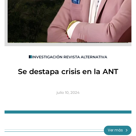
O
INVESTIGACIÓN REVISTA ALTERNATIVA
R
Se destapa crisis en la ANT
B
julio 10, 2024
Item
1
of
Ver más
3