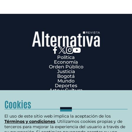
Política
Economía
Orden Público
Justicia
Bogotá
Mundo
Deportes
Arte y Cultura
Opinión
Edición Impresa
Cookies
¿Quiénes Somos?
Términos y condiciones
Política de privacidad
El uso de este sitio web implica la aceptación de los
Política de cookies
Términos y condiciones
. Utilizamos cookies propias y de
Contáctenos
terceros para mejorar la experiencia del usuario a través de
Carrera 7 # 75-51 Edificio Terpel Oficina 501