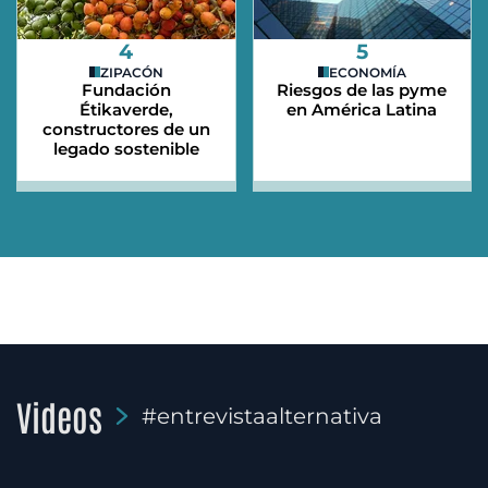
4
5
ZIPACÓN
ECONOMÍA
Fundación
Riesgos de las pyme
Étikaverde,
en América Latina
constructores de un
legado sostenible
Videos
#entrevistaalternativa