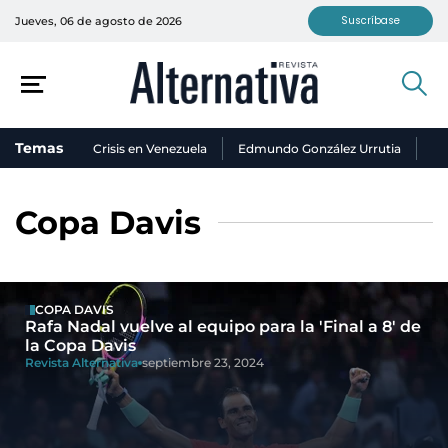
Suscríbase
Jueves, 06 de agosto de 2026
Temas
Crisis en Venezuela
Edmundo González Urrutia
Ni
Copa Davis
COPA DAVIS
Rafa Nadal vuelve al equipo para la 'Final a 8' de
la Copa Davis
Revista Alternativa
septiembre 23, 2024