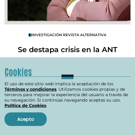
O
INVESTIGACIÓN REVISTA ALTERNATIVA
R
Se destapa crisis en la ANT
B
Cookies
julio 10, 2024
El uso de este sitio web implica la aceptación de los
Términos y condiciones
. Utilizamos cookies propias y de
Item
terceros para mejorar la experiencia del usuario a través de
1
su navegación. Si continúas navegando aceptas su uso.
of
Política de Cookies
.
Ver más
3
Acepto