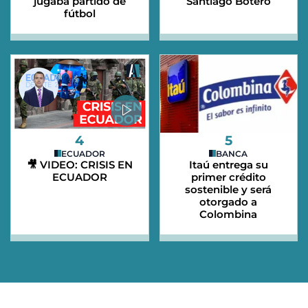
jugaba partido de
Santiago Botero
fútbol
4
5
ECUADOR
BANCA
🎥 VIDEO: CRISIS EN
Itaú entrega su
ECUADOR
primer crédito
sostenible y será
otorgado a
Colombina