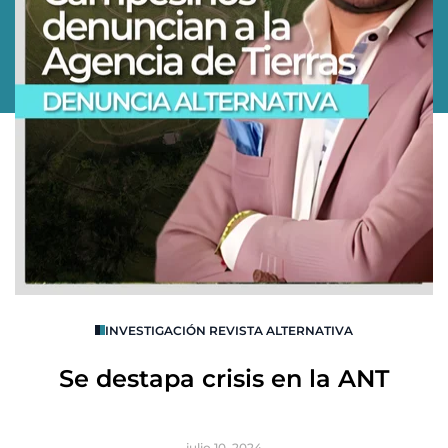
O
INVESTIGACIÓN REVISTA ALTERNATIVA
R
Se destapa crisis en la ANT
B
julio 10, 2024