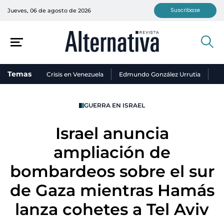
Suscríbase
Jueves, 06 de agosto de 2026
Temas
Crisis en Venezuela
Edmundo González Urrutia
Ni
GUERRA EN ISRAEL
Israel anuncia
ampliación de
bombardeos sobre el sur
de Gaza mientras Hamás
lanza cohetes a Tel Aviv