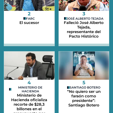
2
3
FARC
JOSÉ ALBERTO TEJADA
El sucesor
Falleció José Alberto
Tejada,
representante del
Pacto Histórico
4
5
MINISTERIO DE
SANTIAGO BOTERO
“No quiero ser un
HACIENDA
Ministerio de
faraón como
Hacienda oficializa
presidente”:
recorte de $28,3
Santiago Botero
billones en el