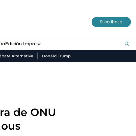
ión
Edición Impresa
Suscríbase
ión
Edición Impresa
bate Alternativa
Donald Trump
tora de ONU
hous