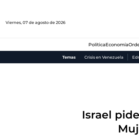
Política
Economía
Orde
Viernes, 07 de agosto de 2026
Política
Economía
Orde
Temas
Crisis en Venezuela
Ed
Israel pid
Muj