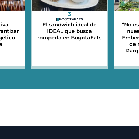
3
BOGOTAEATS
iva
El sandwich ideal de
“No es
antizar
IDEAL que busca
nues
gético
romperla en BogotaEats
Emberá
a
de 
Parq