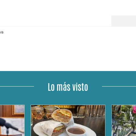
va
Lo más visto