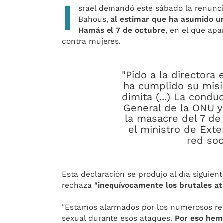
I
srael demandó este sábado la renunci
Bahous,
al estimar que ha asumido u
Hamás el 7 de octubre
, en el que ap
contra mujeres.
"Pido a la directora
ha cumplido su misi
dimita (...) La cond
General de la ONU y
la masacre del 7 de
el ministro de Exter
red soc
Esta declaración se produjo al día sigui
rechaza
"inequívocamente los brutales at
"Estamos alarmados por los numerosos rel
sexual durante esos ataques.
Por eso hemo