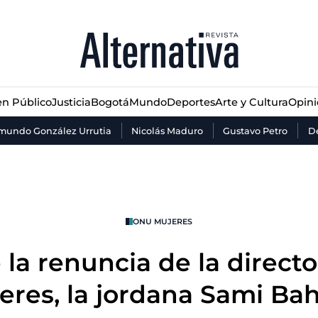
n Público
Justicia
Bogotá
Mundo
Deportes
Arte y Cultura
Opin
n Público
Justicia
Bogotá
Mundo
Deportes
Arte y Cultura
Opin
mundo González Urrutia
Nicolás Maduro
Gustavo Petro
De
ONU MUJERES
e la renuncia de la direc
eres, la jordana Sami Ba