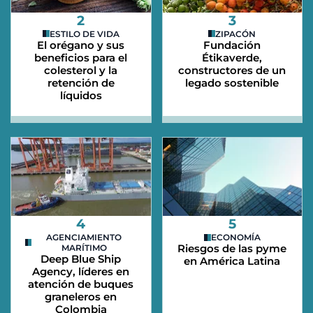
2
3
ESTILO DE VIDA
ZIPACÓN
El orégano y sus
Fundación
beneficios para el
Étikaverde,
colesterol y la
constructores de un
retención de
legado sostenible
líquidos
4
5
AGENCIAMIENTO
ECONOMÍA
Riesgos de las pyme
MARÍTIMO
Deep Blue Ship
en América Latina
Agency, líderes en
atención de buques
graneleros en
Colombia