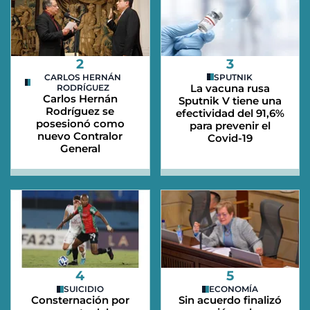
2
3
CARLOS HERNÁN
SPUTNIK
La vacuna rusa
RODRÍGUEZ
Carlos Hernán
Sputnik V tiene una
Rodríguez se
efectividad del 91,6%
posesionó como
para prevenir el
nuevo Contralor
Covid-19
General
4
5
SUICIDIO
ECONOMÍA
Consternación por
Sin acuerdo finalizó