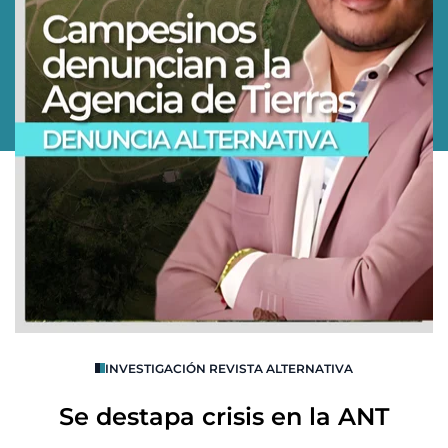
O
INVESTIGACIÓN REVISTA ALTERNATIVA
R
Se destapa crisis en la ANT
B