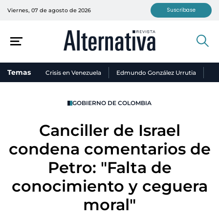
Suscríbase
Viernes, 07 de agosto de 2026
Temas
Crisis en Venezuela
Edmundo González Urrutia
Ni
GOBIERNO DE COLOMBIA
Canciller de Israel
condena comentarios de
Petro: "Falta de
conocimiento y ceguera
moral"