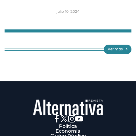
julio 10, 2024
Item
1
of
Ver más
3
Política
Economía
Orden Público