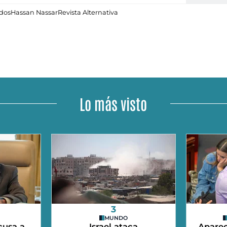
dos
Hassan Nassar
Revista Alternativa
Lo más visto
3
MUNDO
cusa a
Israel ataca
Aparec