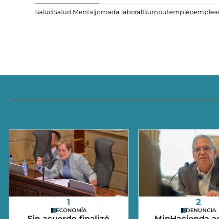
Salud
Salud Mental
jornada laboral
Burnout
empleo
emplea
1
2
ECONOMÍA
DENUNCIA
Sin acuerdo finalizó
MinHacienda a