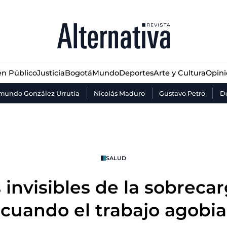
n Público
Justicia
Bogotá
Mundo
Deportes
Arte y Cultura
Opin
n Público
Justicia
Bogotá
Mundo
Deportes
Arte y Cultura
Opin
mundo González Urrutia
Nicolás Maduro
Gustavo Petro
De
SALUD
invisibles de la sobrecar
cuando el trabajo agobia