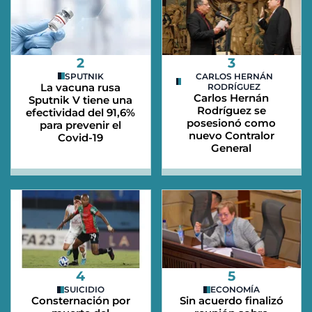
2
3
SPUTNIK
CARLOS HERNÁN
La vacuna rusa
RODRÍGUEZ
Carlos Hernán
Sputnik V tiene una
Rodríguez se
efectividad del 91,6%
posesionó como
para prevenir el
nuevo Contralor
Covid-19
General
4
5
SUICIDIO
ECONOMÍA
Consternación por
Sin acuerdo finalizó