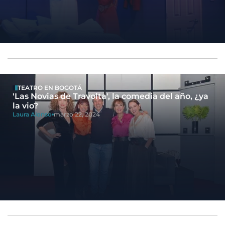
TEATRO EN BOGOTÁ
'Las Novias de Travolta', la comedia del año, ¿ya
la vio?
Laura Alonso
marzo 22, 2024