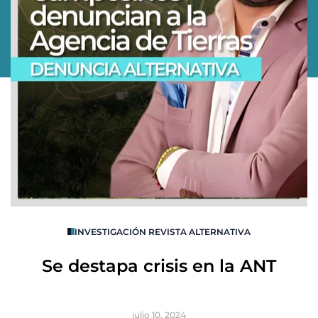
O
INVESTIGACIÓN REVISTA ALTERNATIVA
R
Se destapa crisis en la ANT
B
julio 10, 2024