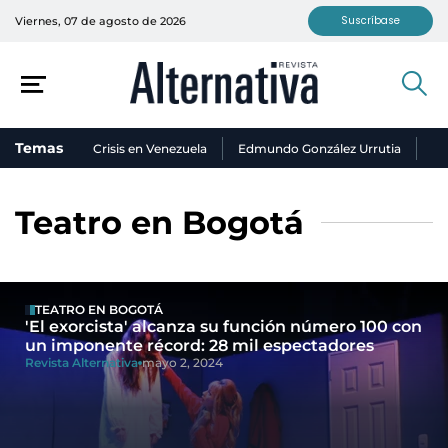
Suscríbase
Viernes, 07 de agosto de 2026
Temas
Crisis en Venezuela
Edmundo González Urrutia
Ni
Teatro en Bogotá
TEATRO EN BOGOTÁ
'El exorcista' alcanza su función número 100 con
un imponente récord: 28 mil espectadores
Revista Alternativa
mayo 2, 2024