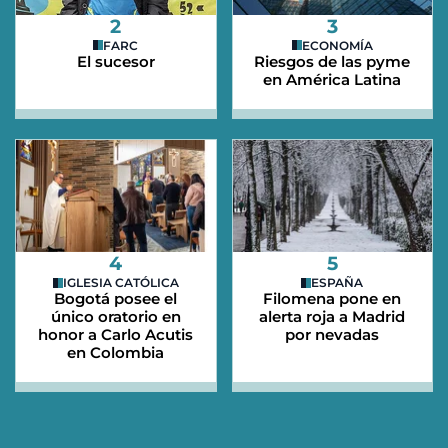
2
3
FARC
ECONOMÍA
El sucesor
Riesgos de las pyme
en América Latina
4
5
IGLESIA CATÓLICA
ESPAÑA
Bogotá posee el
Filomena pone en
único oratorio en
alerta roja a Madrid
honor a Carlo Acutis
por nevadas
en Colombia