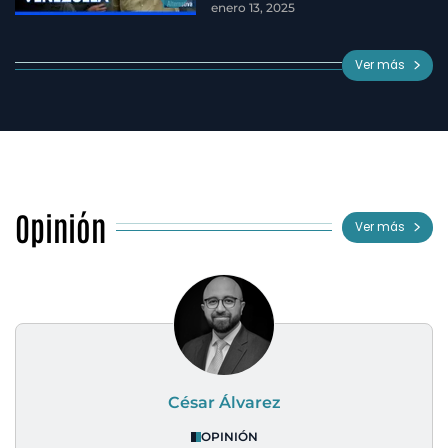
enero 13, 2025
Ver más
Opinión
Ver más
César Álvarez
OPINIÓN