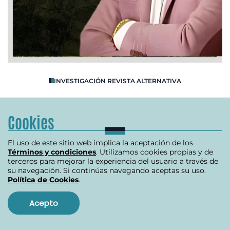
O
INVESTIGACIÓN REVISTA ALTERNATIVA
R
Se destapa crisis en la ANT
B
Cookies
julio 10, 2024
El uso de este sitio web implica la aceptación de los
Términos y condiciones
. Utilizamos cookies propias y de
terceros para mejorar la experiencia del usuario a través de
su navegación. Si continúas navegando aceptas su uso.
Política de Cookies
.
Item
1
of
Acepto
Ver más
3