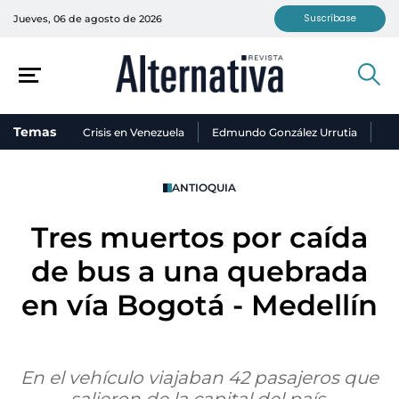
Suscríbase
Jueves, 06 de agosto de 2026
Temas
Crisis en Venezuela
Edmundo González Urrutia
Ni
ANTIOQUIA
Tres muertos por caída
de bus a una quebrada
en vía Bogotá - Medellín
En el vehículo viajaban 42 pasajeros que