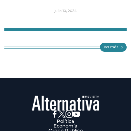
julio 10, 2024
Item
1
of
Ver más
3
Política
Economía
Orden Público