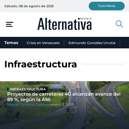
Suscríbase
Sábado, 08 de agosto de 2026
Temas
Crisis en Venezuela
Edmundo González Urrutia
Ni
Infraestructura
INFRAESTRUCTURA
Proyectos de carreteras 4G alcanzan avance del
89 %, según la ANI
Miguel Cardoza Cadenas
enero 2, 2025