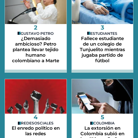
2
3
GUSTAVO PETRO
ESTUDIANTES
¿Demasiado
Fallece estudiante
ambicioso? Petro
de un colegio de
plantea llevar tejido
Tunjuelito mientras
humano
jugaba partido de
colombiano a Marte
fútbol
4
5
REDESOSCIALES
COLOMBIA
El enredo político en
La extorsión en
las redes
Colombia subió en