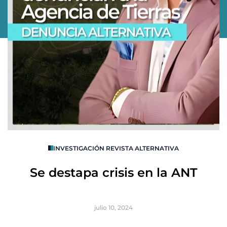
O
INVESTIGACIÓN REVISTA ALTERNATIVA
R
Se destapa crisis en la ANT
B
julio 10, 2024